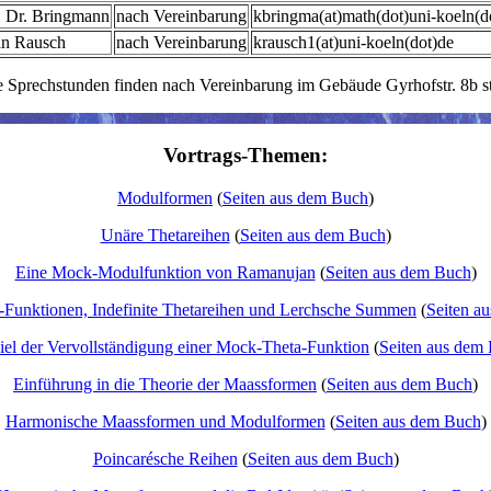
. Dr. Bringmann
nach Vereinbarung
kbringma(at)math(dot)uni-koeln(d
an Rausch
nach Vereinbarung
krausch1(at)uni-koeln(dot)de
e Sprechstunden finden
nach Vereinbarung im Gebäude Gyrhofstr. 8b st
Vortrags-Themen:
Modulformen
(
Seiten aus dem Buch
)
Unäre Thetareihen
(
Seiten aus dem Buch
)
Eine Mock-Modulfunktion von Ramanujan
(
Seiten aus dem Buch
)
Funktionen, Indefinite Thetareihen und Lerchsche Summen
(
Seiten a
iel der Vervollständigung einer Mock-Theta-Funktion
(
Seiten aus dem
Einführung in die Theorie der Maassformen
(
Seiten aus dem Buch
)
Harmonische Maassformen und Modulformen
(
Seiten aus dem Buch
)
Poincarésche Reihen
(
Seiten aus dem Buch
)