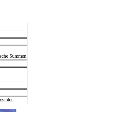
chsche Summen
n
nzahlen