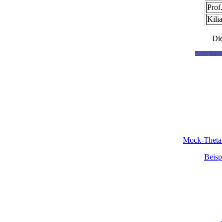
Prof
Kili
Di
Mock-Theta-
Beisp