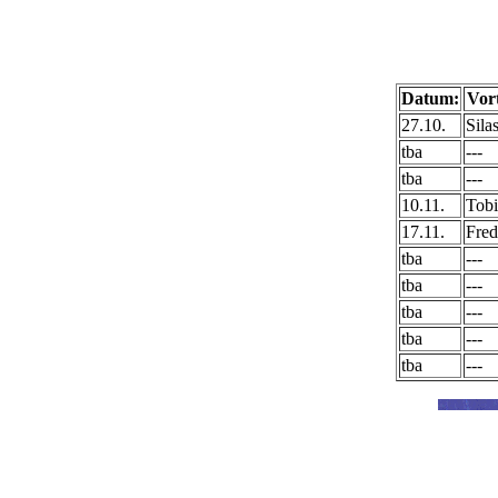
Datum:
Vor
27.10.
Sila
tba
---
tba
---
10.11.
Tobi
17.11.
Fred
tba
---
tba
---
tba
---
tba
---
tba
---