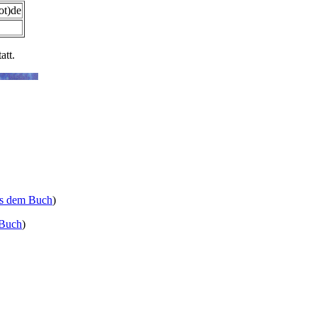
ot)de
att.
us dem Buch
)
 Buch
)